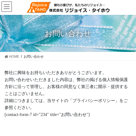
コ
ナ
ン
ビ
テ
ゲ
ン
ー
ツ
シ
お問い合わせ
に
ョ
移
ン
動
に
移
HOME
お問い合わせ
動
弊社に興味をお持ちいただきありがとうございます。
お問い合わせいただきました内容は、弊社の掲げる個人情報保護
方針に沿って管理し、お客様の同意なく第三者に開示・提供する
ことはございません。
詳細につきましては、当サイトの「プライバシーポリシー」をご
参照ください。
[contact-form-7 id="234" title="お問い合わせ"]